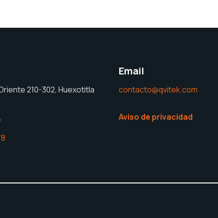
Email
Oriente 210-302, Huexotitla
contacto@qvitek.com
Aviso de privacidad
o
78