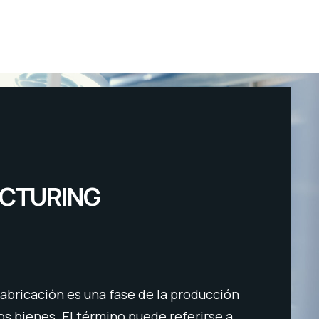
CTURING
¿Cómo func
abricación es una fase de la producción
s bienes. El término puede referirse a