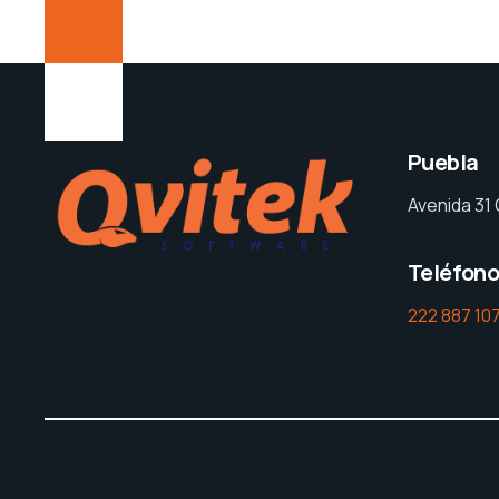
Puebla
Avenida 31 
Teléfon
222 887 10