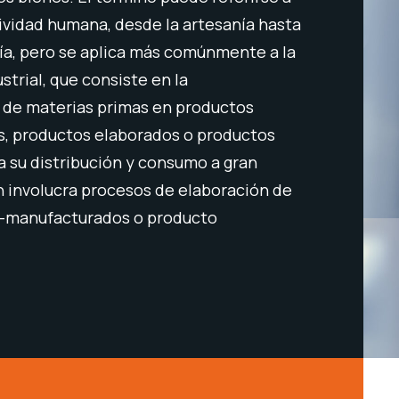
ividad humana, desde la artesanía hasta
Mediante la
gía, pero se aplica más comúnmente a la
software qu
strial, que consiste en la
actividades
 de materias primas en productos
permitan a 
, productos elaborados o productos
en métricas
 su distribución y consumo a gran
disminuir p
 involucra procesos de elaboración de
críticos de
-manufacturados o producto