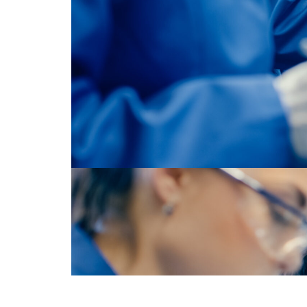
Gran control e
n de elementos de hardware y
Reducción en el
operador a realizar sus
productos
rmación de manera ágil y
cción tomar decisiones basadas
Aumento en la 
 y políticas que apoyen a
en la consecuc
ap así como detectar puntos
Reducción cons
de los procesos.
entrega: Permi
comprendido e
entrega al clie