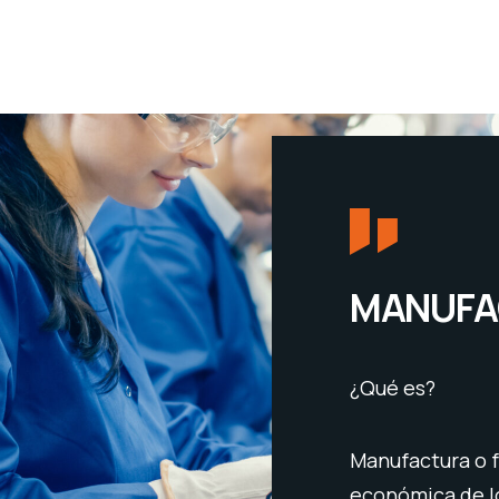
MANUFA
¿Qué es?
alidad
Manufactura o f
os gastos de producción
económica de lo