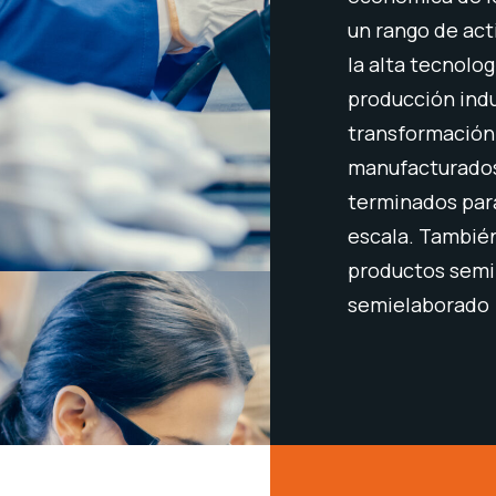
n los desperdicios del proceso
un rango de act
 inventario y en el stock de los
la alta tecnolo
producción indu
transformación
productividad: Mayores beneficios
manufacturados
ión de los mismos productos finales
terminados para
iderable en los tiempos de
escala. También
te un acortamiento en el tiempo
productos semi
ntre una orden de compra y su
semielaborado
nte